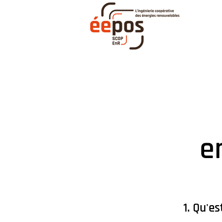
e
1. Qu'e