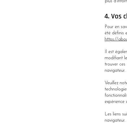
plus d'info
4. Vos c
Pour en sav
été définis
https://abo
Il est égal
modifiant l
trouver ces
navigateur.
Veuillez no
technologie
fonctionnal
expérience d
Les liens su
navigateur.