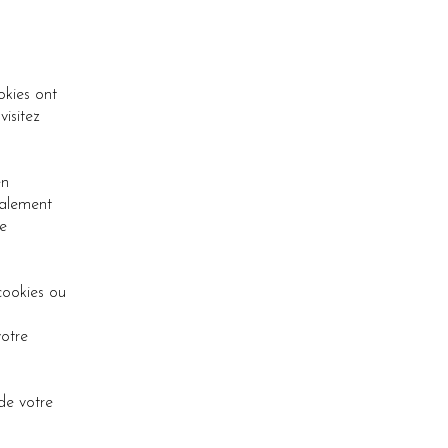
okies ont
isitez
en
ralement
e
cookies ou
votre
 de votre