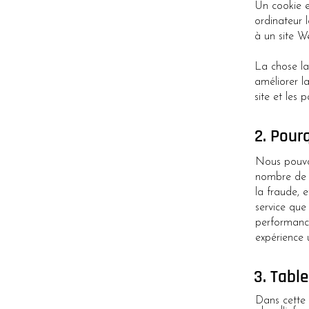
Un cookie es
ordinateur 
à un site We
La chose la
améliorer l
site et les 
2. Pour
Nous pouvon
nombre de r
la fraude, e
service que 
performance
expérience u
3. Table
Dans cette 