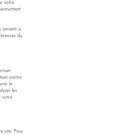
ur votre
 permettent
s servent à
férences du
ertain
tion contre
rnir le
lyser les
r votre
e site. Pour